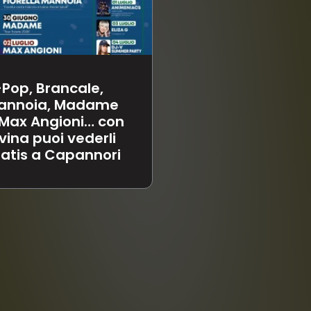
30 Maggio – R
 stelle dell’estate
Divina a La Vel
illano a
Beach Club, Lid
apannori
Camaiore