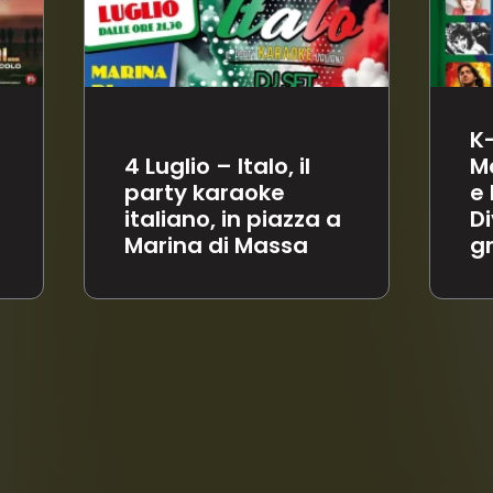
K-Pop, Brancale,
Mannoia, Madame
e Max Angioni… con
Le
Divina puoi vederli
br
gratis a Capannori
C